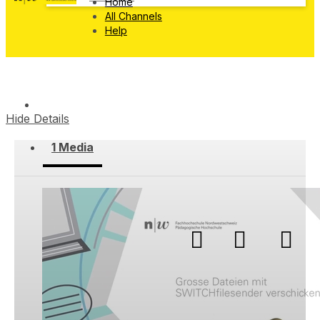
Home
All Channels
Help
PH FHNW FDL Test
Hide Details
1 Media