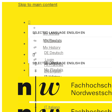
Skip to main content
SELECTED LANGUAGE: ENGLISH
EN
My Media
My Playlists
EN
English
My History
DE
Deutsch
Login
My Media
SELECTED LANGUAGE: ENGLISH
EN
FR
Français
My Playlists
EN
English
IT
My History
Italiano
DE
Deutsch
Login
FR
Français
IT
Italiano