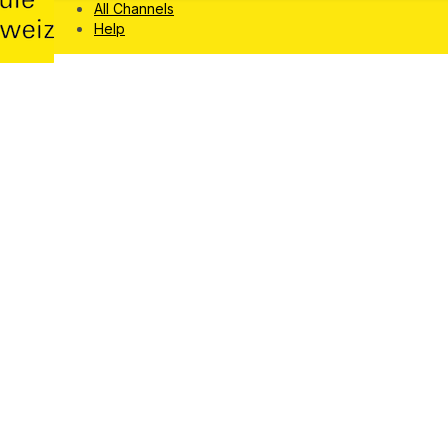
All Channels
Help