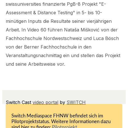
swissuniversities finanzierte PgB-8 Projekt "E-
Assessment & Distance Testing" in 5- bis 10-
minütigen Inputs die Resultate seiner vierjährigen
Arbeit. In Video 60 führen
Nataša Mišković
von der
Fachhochschule Nordwestschweiz und Luca Bösch
von der Berner Fachhochschule in den
Veranstaltungsnachmittag ein und stellen das Projekt
und seine Arbeitsweise vor.
Switch Cast
video portal
by
SWITCH
Switch Mediaspace FHNW befindet sich im
Pilotprojektstatus. Weitere Informationen dazu
sind hier zu finden:
Pilotprojekt